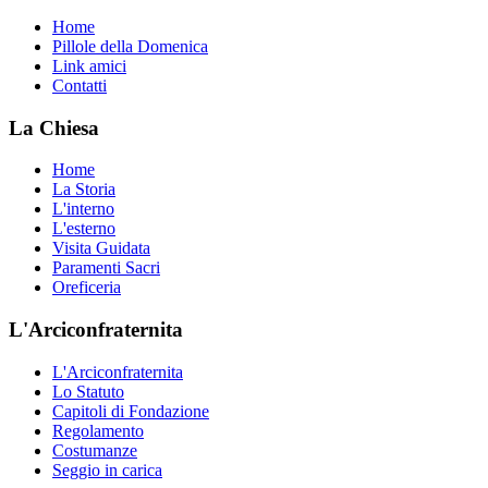
Home
Pillole della Domenica
Link amici
Contatti
La Chiesa
Home
La Storia
L'interno
L'esterno
Visita Guidata
Paramenti Sacri
Oreficeria
L'Arciconfraternita
L'Arciconfraternita
Lo Statuto
Capitoli di Fondazione
Regolamento
Costumanze
Seggio in carica