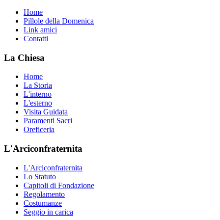
Home
Pillole della Domenica
Link amici
Contatti
La Chiesa
Home
La Storia
L'interno
L'esterno
Visita Guidata
Paramenti Sacri
Oreficeria
L'Arciconfraternita
L'Arciconfraternita
Lo Statuto
Capitoli di Fondazione
Regolamento
Costumanze
Seggio in carica