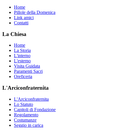
Home
Pillole della Domenica
Link amici
Contatti
La Chiesa
Home
La Storia
L'interno
L'esterno
Visita Guidata
Paramenti Sacri
Oreficeria
L'Arciconfraternita
L'Arciconfraternita
Lo Statuto
Capitoli di Fondazione
Regolamento
Costumanze
Seggio in carica